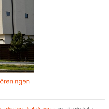
föreningen
v landets bostadsrättsföreningar
med ett underskott i