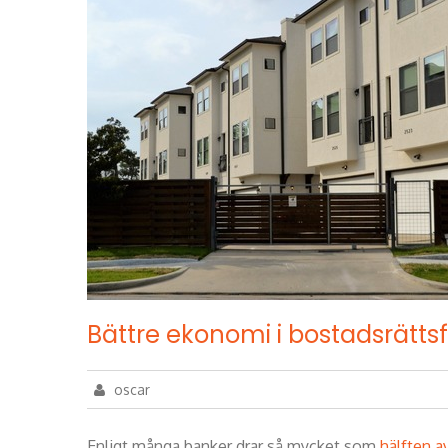
Bättre ekonomi i bostadsrätts
oscar
Enligt många banker drar så mycket som
hälften a