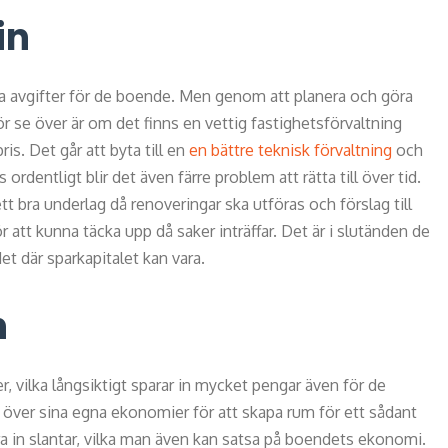
in
ika avgifter för de boende. Men genom att planera och göra
ör se över är om det finns en vettig fastighetsförvaltning
ris. Det går att byta till en
en bättre teknisk förvaltning
och
rdentligt blir det även färre problem att rätta till över tid.
tt bra underlag då renoveringar ska utföras och förslag till
r att kunna täcka upp då saker inträffar. Det är i slutänden de
 där sparkapitalet kan vara.
n
r, vilka långsiktigt sparar in mycket pengar även för de
över sina egna ekonomier för att skapa rum för ett sådant
ra in slantar, vilka man även kan satsa på boendets ekonomi.