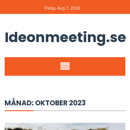
Skip
Friday, Aug 7, 2026
to
content
Ideonmeeting.se
Sök
efter:
MÅNAD:
OKTOBER 2023