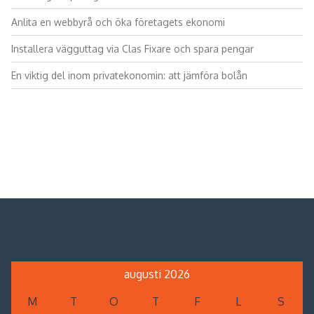
Anlita en webbyrå och öka företagets ekonomi
Installera vägguttag via Clas Fixare och spara pengar
En viktig del inom privatekonomin: att jämföra bolån
augusti 2026
M
T
O
T
F
L
S