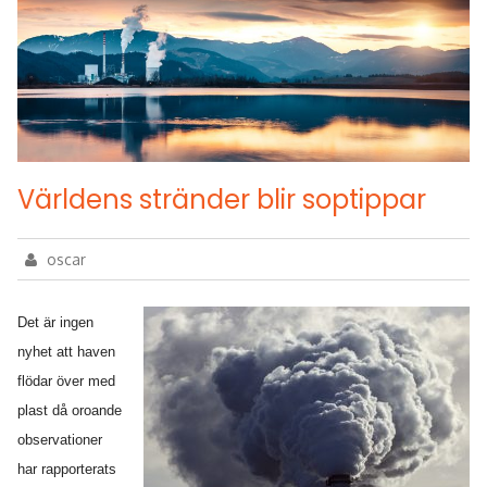
Världens stränder blir soptippar
oscar
Det är ingen
nyhet att haven
flödar över med
plast då oroande
observationer
har rapporterats