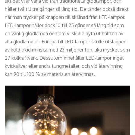
likt det vi är vana vid från traditionella glödlampor, och
håller två till tre gånger så lång tid. De tänder också direkt
när man trycker på knappen till skillnad från LED-lampor.
LED-lampor håller dock 10 till 25 gånger så lång tid som
en vanlig glödlampa och om vi skulle byta ut hälften av
alla glödlampor i Europa till LED-lampor skulle utsläppen
av koldioxid minska med 23 miljoner ton, lika mycket som
27 kolkraftverk. Dessutom innehåller LED-lampor inget
kvicksilver eller andra tungmetaller, och vid återvinning
kan 90 till 100 % av materialen återvinnas.