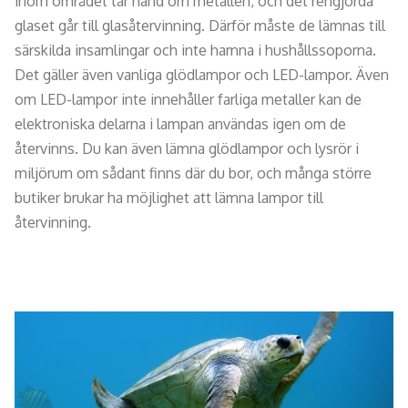
inom området tar hand om metallen, och det rengjorda
glaset går till glasåtervinning. Därför måste de lämnas till
särskilda insamlingar och inte hamna i hushållssoporna.
Det gäller även vanliga glödlampor och LED-lampor. Även
om LED-lampor inte innehåller farliga metaller kan de
elektroniska delarna i lampan användas igen om de
återvinns. Du kan även lämna glödlampor och lysrör i
miljörum om sådant finns där du bor, och många större
butiker brukar ha möjlighet att lämna lampor till
återvinning.