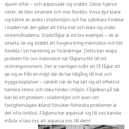
djuren efter – och anpassade sig snabbt. Deras hjärnor
växte, de blev smartare och mer flexibla. Vissa djur klarar
sig bättre än andra i stadsmiljön och har självklara fördelar
i staden när det gäller att hitta mat och klara sig under
vintermånaderna. Stadsfåglar är ett bra exempel – de är
smarta, lär sig snabbt att fungera kring människor och blir
flexibla i sin hantering av förändringar. Detta kan skapa
problem för oss människor när fåglarna blir till ett
störningsmoment. Det är nämligen svårt att få fåglar att
ge sig av från en miljö där de har tillgång till mat och
trygga boplatser – särskilt när de har lärt sig att effektivt
hantera stress och olika hinder i miljön. Fågelbon på tak
kan bli ett problem i stadsmiljön och även om
fastighetsägare ibland försöker förhindra problemet är
det ofta lönlöst. Fåglarna har anpassat sig till oss kanske
måste vi lära oss att anpassa oss till dem!