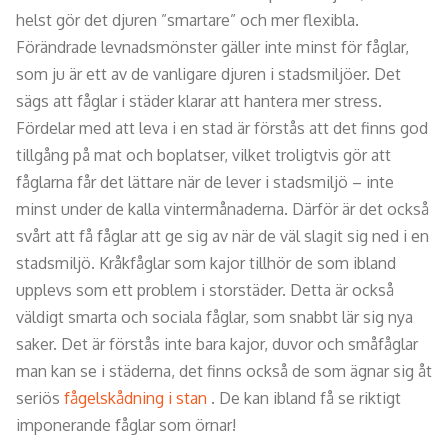
helst gör det djuren ”smartare” och mer flexibla.
Förändrade levnadsmönster gäller inte minst för fåglar,
som ju är ett av de vanligare djuren i stadsmiljöer. Det
sägs att fåglar i städer klarar att hantera mer stress.
Fördelar med att leva i en stad är förstås att det finns god
tillgång på mat och boplatser, vilket troligtvis gör att
fåglarna får det lättare när de lever i stadsmiljö – inte
minst under de kalla vintermånaderna. Därför är det också
svårt att få fåglar att ge sig av när de väl slagit sig ned i en
stadsmiljö. Kråkfåglar som kajor tillhör de som ibland
upplevs som ett problem i storstäder. Detta är också
väldigt smarta och sociala fåglar, som snabbt lär sig nya
saker. Det är förstås inte bara kajor, duvor och småfåglar
man kan se i städerna, det finns också de som ägnar sig åt
seriös
fågelskådning i stan
. De kan ibland få se riktigt
imponerande fåglar som örnar!