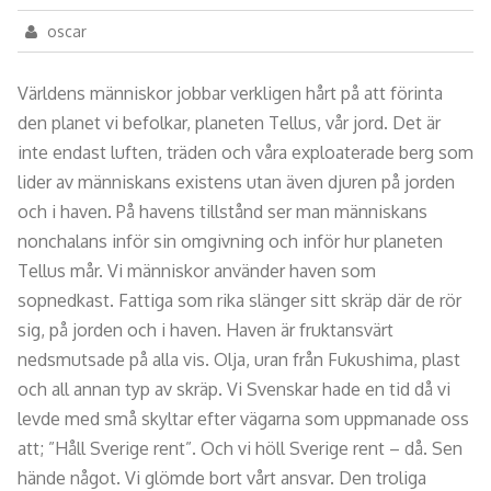
oscar
Världens människor jobbar verkligen hårt på att förinta
den planet vi befolkar, planeten Tellus, vår jord. Det är
inte endast luften, träden och våra exploaterade berg som
lider av människans existens utan även djuren på jorden
och i haven. På havens tillstånd ser man människans
nonchalans inför sin omgivning och inför hur planeten
Tellus mår. Vi människor använder haven som
sopnedkast. Fattiga som rika slänger sitt skräp där de rör
sig, på jorden och i haven. Haven är fruktansvärt
nedsmutsade på alla vis. Olja, uran från Fukushima, plast
och all annan typ av skräp. Vi Svenskar hade en tid då vi
levde med små skyltar efter vägarna som uppmanade oss
att; ”Håll Sverige rent”. Och vi höll Sverige rent – då. Sen
hände något. Vi glömde bort vårt ansvar. Den troliga