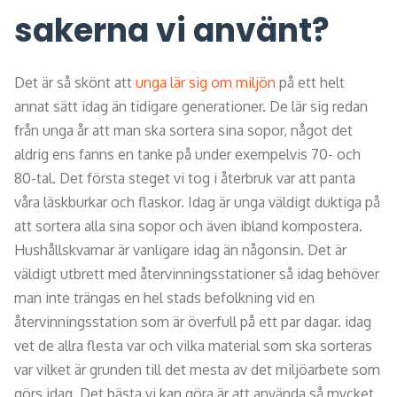
sakerna vi använt?
Det är så skönt att
unga lär sig om miljön
på ett helt
annat sätt idag än tidigare generationer. De lär sig redan
från unga år att man ska sortera sina sopor, något det
aldrig ens fanns en tanke på under exempelvis 70- och
80-tal. Det första steget vi tog i återbruk var att panta
våra läskburkar och flaskor. Idag är unga väldigt duktiga på
att sortera alla sina sopor och även ibland kompostera.
Hushållskvarnar är vanligare idag än någonsin. Det är
väldigt utbrett med återvinningsstationer så idag behöver
man inte trängas en hel stads befolkning vid en
återvinningsstation som är överfull på ett par dagar. idag
vet de allra flesta var och vilka material som ska sorteras
var vilket är grunden till det mesta av det miljöarbete som
görs idag. Det bästa vi kan göra är att använda så mycket