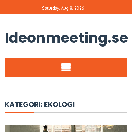
Skip
Saturday, Aug 8, 2026
to
content
Ideonmeeting.se
Sök
efter:
KATEGORI:
EKOLOGI